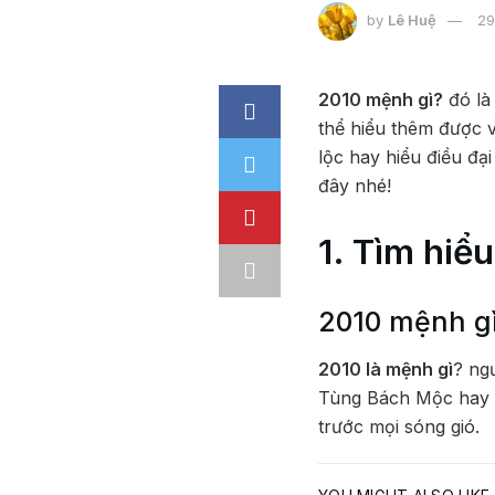
by
Lê Huệ
29
2010 mệnh gì?
đó là 
thể hiểu thêm được v
lộc hay hiểu điều đạ
đây nhé!
1. Tìm hi
2010 mệnh g
2010 là mệnh gì
? ng
Tùng Bách Mộc hay c
trước mọi sóng gió.