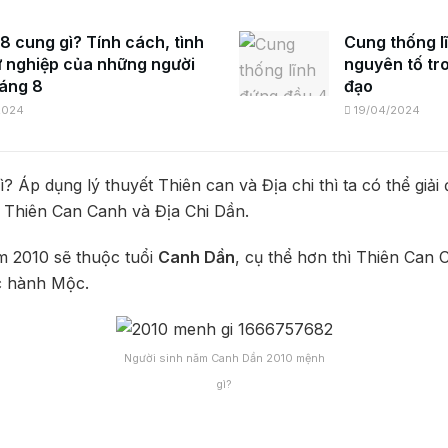
8 cung gì? Tính cách, tình
Cung thống l
ự nghiệp của những người
nguyên tố tr
háng 8
đạo
2024
19/04/2024
ì? Áp dụng lý thuyết Thiên can và Địa chi thì ta có thể giả
 Thiên Can Canh và Địa Chi Dần.
m 2010 sẽ thuộc tuổi
Canh Dần
, cụ thể hơn thì Thiên Can
c hành Mộc.
Người sinh năm Canh Dần 2010 mệnh
gì?