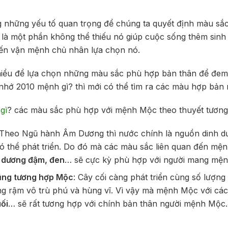
 những yếu tố quan trọng để chúng ta quyết định màu sắc 
là một phần không thể thiếu nó giúp cuộc sống thêm sinh
ến vận mệnh chủ nhân lựa chọn nó.
hiểu để lựa chọn những màu sắc phù hợp bản thân để đem
nhớ 2010 mệnh gì? thì mới có thể tìm ra các màu hợp bản
gì
? các màu sắc phù hợp với mệnh Mộc theo thuyết tương
 Theo Ngũ hành Âm Dương thì nước chính là nguồn dinh dư
có thể phát triển. Do đó mà các màu sắc liên quan đến m
h dương đậm, đen
… sẽ cực kỳ phù hợp với người mang mệ
ũng tương hợp Mộc
: Cây cối càng phát triển cùng số lượng
g rậm vô trù phú và hùng vĩ. Vì vậy mà mệnh Mộc với c
uối
… sẽ rất tương hợp với chính bản thân người mệnh Mộc.