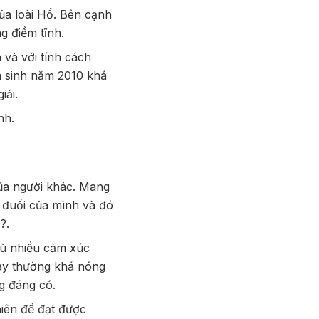
ủa loài Hổ. Bên cạnh
g điềm tĩnh.
và với tính cách
m sinh năm 2010 khá
iải.
nh.
ủa người khác. Mang
 đuổi của mình và đó
ì?.
ù nhiều cảm xúc
này thường khá nóng
g đáng có.
hiên để đạt được