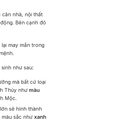
căn nhà, nội thất
 động. Bên cạnh đó
 lại may mắn trong
 mệnh.
 sinh như sau:
ỡng mà bất cứ loại
ệnh Thủy như
màu
nh Mộc.
 lớn sẽ hình thành
ác màu sắc như
xanh