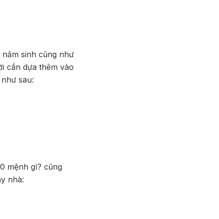
t năm sinh cũng như
ời cần dựa thêm vào
h như sau:
10 mệnh gì? cũng
ây nhà: