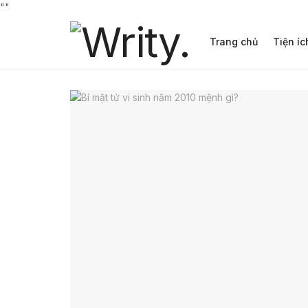
"
"
Trang chủ
Tiện íc