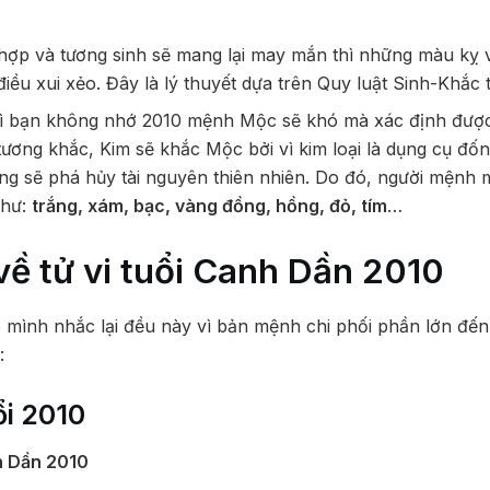
ợp và tương sinh sẽ mang lại may mắn thì những màu kỵ
iều xui xẻo. Đây là lý thuyết dựa trên Quy luật Sinh-Khắc
vì bạn không nhớ 2010 mệnh Mộc sẽ khó mà xác định được
 tương khắc, Kim sẽ khắc Mộc bởi vì kim loại là dụng cụ đố
g sẽ phá hủy tài nguyên thiên nhiên. Do đó, người mệnh
như:
trắng, xám, bạc, vàng đồng, hồng, đỏ, tím
…
 về tử vi tuổi Canh Dần 2010
 mình nhắc lại đều này vì bản mệnh chi phối phần lớn đến 
:
ổi 2010
h Dần 2010