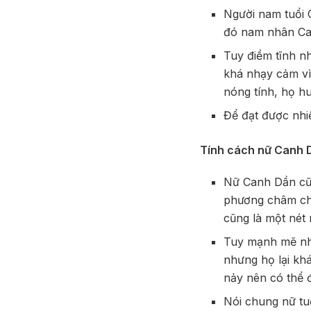
Người nam tuổi 
đó nam nhân Can
Tuy điềm tĩnh n
khá nhạy cảm vì
nóng tính, họ hu
Để đạt được nhiề
Tính cách nữ Canh 
Nữ Canh Dần cũn
phương châm chủ
cũng là một nét
Tuy mạnh mẽ nh
nhưng họ lại kh
nảy nên có thể 
Nói chung nữ tuổ