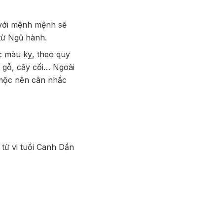
 với mệnh mệnh sẽ
 từ Ngũ hành.
 màu kỵ, theo quy
n gỗ, cây cối… Ngoài
 mộc nên cân nhắc
tử vi tuổi Canh Dần