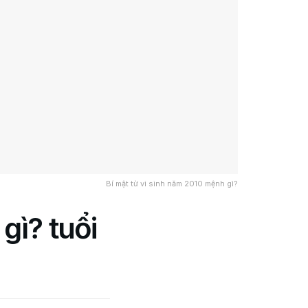
Bí mật tử vi sinh năm 2010 mệnh gì?
gì? tuổi