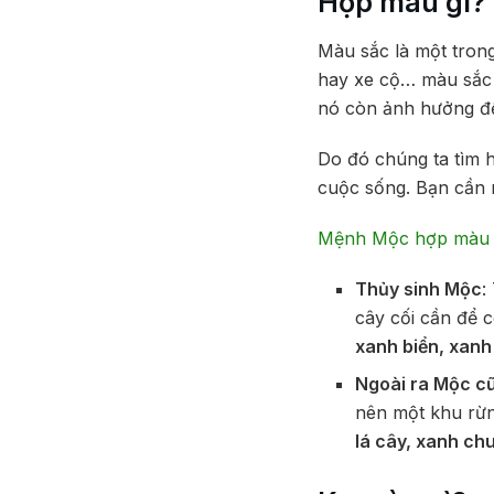
Hợp màu gì?
Màu sắc là một trong
hay xe cộ… màu sắc 
nó còn ảnh hưởng đ
Do đó chúng ta tìm 
cuộc sống. Bạn cần 
Mệnh Mộc hợp màu 
Thủy sinh Mộc
:
cây cối cần để 
xanh biển, xan
Ngoài ra Mộc c
nên một khu rừn
lá cây, xanh ch