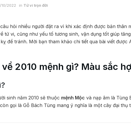
/10/2022
in
Tử vi trọn đời
câu hỏi nhiều người đặt ra vì khi xác định được bản thân 
ề tử vi, cũng như yếu tố tương sinh, vận dụng tốt giúp tăng
i kỵ để tránh. Mời bạn tham khảo chi tiết qua bài viết được
ểu về 2010 mệnh gì? Màu sắc 
ì?
ười sinh năm 2010 sẽ thuộc
mệnh Mộc
và nạp âm là Tùng
òn gọi là Gỗ Bách Tùng mang ý nghĩa là một cây đại thụ t