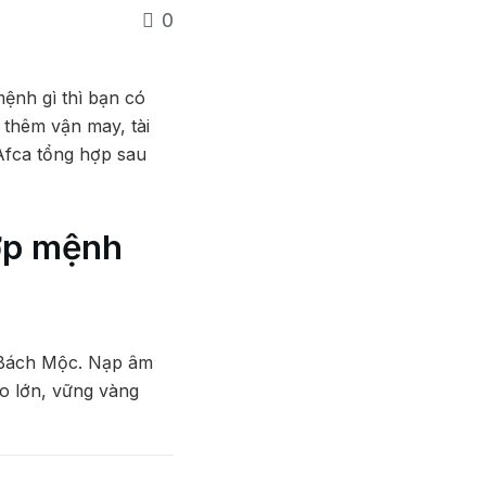
0
mệnh gì thì bạn có
 thêm vận may, tài
 Afca tổng hợp sau
hợp mệnh
 Bách Mộc. Nạp âm
o lớn, vững vàng