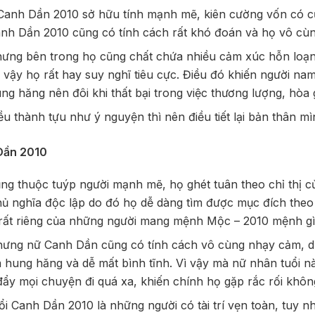
Canh Dần 2010 sở hữu tính mạnh mẽ, kiên cường vốn có c
h Dần 2010 cũng có tính cách rất khó đoán và họ vô cùn
hưng bên trong họ cũng chất chứa nhiều cảm xúc hỗn loạn 
 vậy họ rất hay suy nghĩ tiêu cực. Điều đó khiến người na
ng hăng nên đôi khi thất bại trong việc thương lượng, hòa g
u thành tựu như ý nguyện thì nên điều tiết lại bản thân mì
Dần 2010
g thuộc tuýp người mạnh mẽ, họ ghét tuân theo chỉ thị c
 nghĩa độc lập do đó họ dễ dàng tìm được mục đích theo
 rất riêng của những người mang mệnh Mộc – 2010 mệnh g
ưng nữ Canh Dần cũng có tính cách vô cùng nhạy cảm, d
á hung hăng và dễ mất bình tĩnh. Vì vậy mà nữ nhân tuổi 
đẩy mọi chuyện đi quá xa, khiến chính họ gặp rắc rối khôn
i Canh Dần 2010 là những người có tài trí vẹn toàn, tuy n