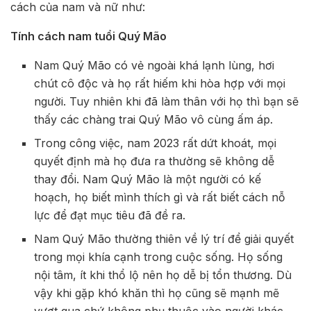
cách của nam và nữ như:
Tính cách nam tuổi Quý Mão
Nam Quý Mão có vẻ ngoài khá lạnh lùng, hơi
chút cô độc và họ rất hiếm khi hòa hợp với mọi
người. Tuy nhiên khi đã làm thân với họ thì bạn sẽ
thấy các chàng trai Quý Mão vô cùng ấm áp.
Trong công việc, nam 2023 rất dứt khoát, mọi
quyết định mà họ đưa ra thường sẽ không dễ
thay đổi. Nam Quý Mão là một người có kế
hoạch, họ biết mình thích gì và rất biết cách nỗ
lực để đạt mục tiêu đã đề ra.
Nam Quý Mão thường thiên về lý trí để giải quyết
trong mọi khía cạnh trong cuộc sống. Họ sống
nội tâm, ít khi thổ lộ nên họ dễ bị tổn thương. Dù
vậy khi gặp khó khăn thì họ cũng sẽ mạnh mẽ
vượt qua chứ không phụ thuộc vào người khác.