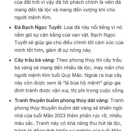
của đất trời vì vậy đá hổ phách chính là viên đá
mang đến tài lộc và mang đến vượng khí cho
người mệnh Kim.
Đá Bạch Ngọc Tuyết
: Loại đá này nổi tiếng vì nó
nắm giữ sự cân bằng của vạn vật. Bạch Ngọc
Tuyết sẽ giúp gia chủ điều chỉnh tốt cảm xúc của
mình tốt hơn, giảm đi sự nóng nảy.
Cây trầu bà vàng
: Theo phong thủy thì cây trầu
bà vàng sẽ mang đến nhiều tài lộc, may mắn cho
người mệnh Kim tuổi Quý Mão. Ngoài ra loại cây
này còn được xem là “lá bùa hộ mệnh” giúp gia
đình tránh được vận xui, thị phi trong cuộc sống.
Tranh thuyền buồm phong thủy dát vàng
: Tranh
phong thủy thuyền buồm dát vàng sẽ khiến ngôi
nhà của tuổi Mão 2023 thêm phần rực rỡ, nhiều
màu sắc. Tranh này có khả năng thu hút tài lộc,
tránh tà đồng thời khiến sự nghiệp của tuổi Mão