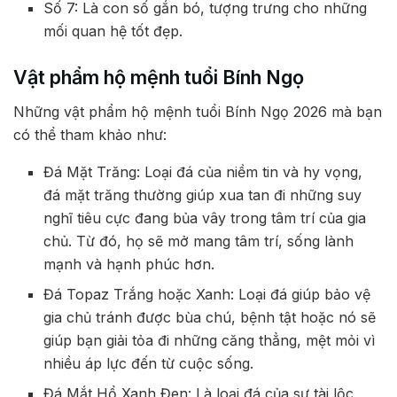
Số 7: Là con số gắn bó, tượng trưng cho những
mối quan hệ tốt đẹp.
Vật phẩm hộ mệnh tuổi Bính Ngọ
Những vật phẩm hộ mệnh tuổi Bính Ngọ 2026 mà bạn
có thể tham khảo như:
Đá Mặt Trăng: Loại đá của niềm tin và hy vọng,
đá mặt trăng thường giúp xua tan đi những suy
nghĩ tiêu cực đang bủa vây trong tâm trí của gia
chủ. Từ đó, họ sẽ mở mang tâm trí, sống lành
mạnh và hạnh phúc hơn.
Đá Topaz Trắng hoặc Xanh: Loại đá giúp bảo vệ
gia chủ tránh được bùa chú, bệnh tật hoặc nó sẽ
giúp bạn giải tỏa đi những căng thẳng, mệt mỏi vì
nhiều áp lực đến từ cuộc sống.
Đá Mắt Hổ Xanh Đen: Là loại đá của sự tài lộc,