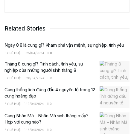
Related Stories
Ngày 8 8 là cung gì? Khám phá vận mệnh, sự nghiệp, tình yêu
BY
LÊ HUỆ
25/04/2024
0
Tháng 8 cung gì? Tính cách, tình yêu, sự
nghiệp của những người sinh tháng 8
BY
LÊ HUỆ
20/04/2024
0
Cung thống lĩnh đứng đầu 4 nguyên tố trong 12
cung hoàng đạo
BY
LÊ HUỆ
19/04/2024
0
Cung Nhân Mã – Nhân Mã sinh tháng mấy?
Hợp với cung nào?
BY
LÊ HUỆ
18/04/2024
0