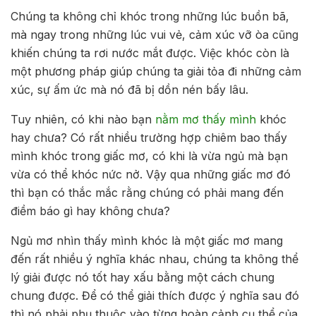
Chúng ta không chỉ khóc trong những lúc buồn bã,
mà ngay trong những lúc vui vẻ, cảm xúc vỡ òa cũng
khiến chúng ta rơi nước mắt được. Việc khóc còn là
một phương pháp giúp chúng ta giải tỏa đi những cảm
xúc, sự ấm ức mà nó đã bị dồn nén bấy lâu.
Tuy nhiên, có khi nào bạn
nằm mơ thấy mình
khóc
hay chưa? Có rất nhiều trường hợp chiêm bao thấy
mình khóc trong giấc mơ, có khi là vừa ngủ mà bạn
vừa có thể khóc nức nở. Vậy qua những giấc mơ đó
thì bạn có thắc mắc rằng chúng có phải mang đến
điềm báo gì hay không chưa?
Ngủ mơ nhìn thấy mình khóc là một giấc mơ mang
đến rất nhiều ý nghĩa khác nhau, chúng ta không thể
lý giải được nó tốt hay xấu bằng một cách chung
chung được. Để có thể giải thích được ý nghĩa sau đó
thì nó phải phụ thuộc vào từng hoàn cảnh cụ thể của