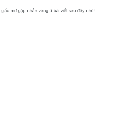
 giấc mơ gặp nhẫn vàng ở bài viết sau đây nhé!