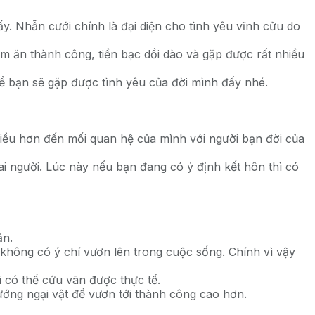
y. Nhẫn cưới chính là đại diện cho tình yêu vĩnh cửu do
làm ăn thành công, tiền bạc dồi dào và gặp được rất nhiều
hể bạn sẽ gặp được tình yêu của đời mình đấy nhé.
hiều hơn đến mối quan hệ của mình với người bạn đời của
i người. Lúc này nếu bạn đang có ý định kết hôn thì có
ăn.
 không có ý chí vươn lên trong cuộc sống. Chính vì vậy
i có thể cứu vãn được thực tế.
hướng ngại vật để vươn tới thành công cao hơn.