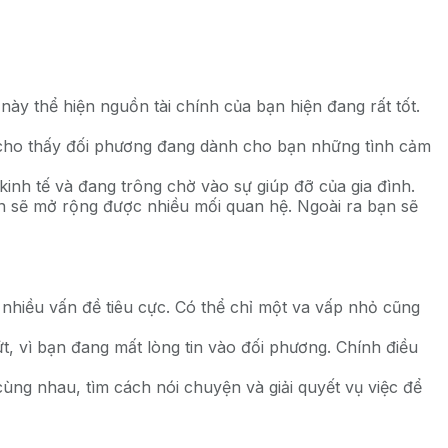
ày thể hiện nguồn tài chính của bạn hiện đang rất tốt.
y cho thấy đối phương đang dành cho bạn những tình cảm
kinh tế và đang trông chờ vào sự giúp đỡ của gia đình.
ạn sẽ mở rộng được nhiều mối quan hệ. Ngoài ra bạn sẽ
 nhiều vấn đề tiêu cực. Có thể chỉ một va vấp nhỏ cũng
, vì bạn đang mất lòng tin vào đối phương. Chính điều
cùng nhau, tìm cách nói chuyện và giải quyết vụ việc để