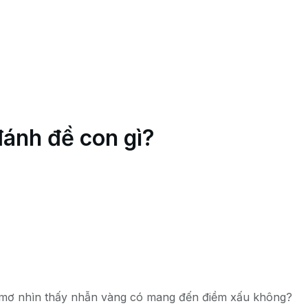
đánh đề con gì?
? mơ nhìn thấy nhẫn vàng có mang đến điềm xấu không?