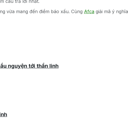
 câu trả lời nhất.
ũng vừa mang đến điềm báo xấu. Cùng
Afca
giải mã ý nghĩa
ầu nguyện tới thần linh
inh