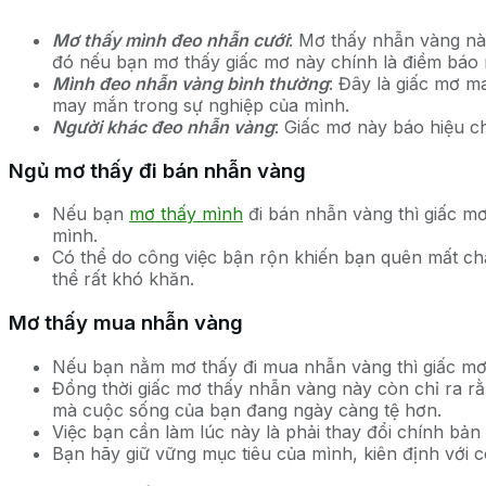
Mơ thấy mình đeo nhẫn cưới
: Mơ thấy nhẫn vàng này
đó nếu bạn mơ thấy giấc mơ này chính là điềm báo rấ
Mình đeo nhẫn vàng bình thường
: Đây là giấc mơ m
may mắn trong sự nghiệp của mình.
Người khác đeo nhẫn vàng
: Giấc mơ này báo hiệu c
Ngủ mơ thấy đi bán nhẫn vàng
Nếu bạn
mơ thấy mình
đi bán nhẫn vàng thì giấc m
mình.
Có thể do công việc bận rộn khiến bạn quên mất chă
thể rất khó khăn.
Mơ thấy mua nhẫn vàng
Nếu bạn nằm mơ thấy đi mua nhẫn vàng thì giấc mơ
Đồng thời giấc mơ thấy nhẫn vàng này còn chỉ ra rằn
mà cuộc sống của bạn đang ngày càng tệ hơn.
Việc bạn cần làm lúc này là phải thay đổi chính bả
Bạn hãy giữ vững mục tiêu của mình, kiên định với c