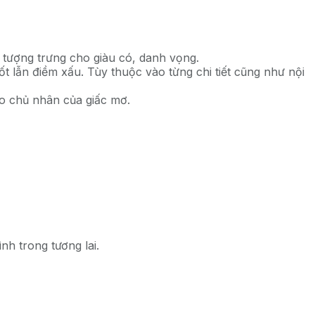
tượng trưng cho giàu có, danh vọng.
 lẫn điềm xấu. Tùy thuộc vào từng chi tiết cũng như nội
ho chủ nhân của giấc mơ.
nh trong tương lai.