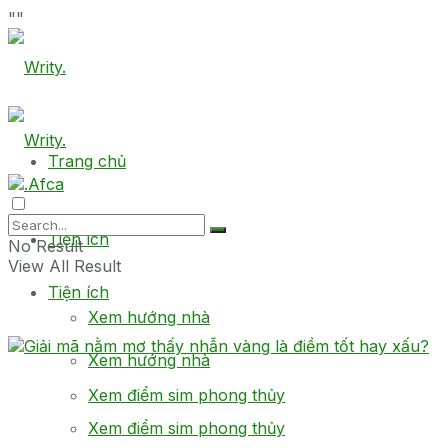
"
"
Trang chủ
Trang chủ
Tiện ích
No Result
View All Result
Tiện ích
Xem hướng nhà
Xem hướng nhà
Xem điểm sim phong thủy
Xem điểm sim phong thủy