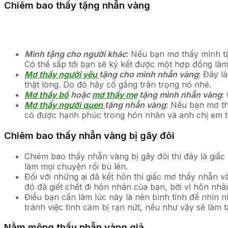
Chiêm bao thấy tặng nhẫn vàng
Mình tặng cho người khác
: Nếu bạn mơ thấy mình tặ
Có thể sắp tới bạn sẽ ký kết được một hợp đồng làm
Mơ thấy người yêu
tặng cho mình nhẫn vàng
: Đây l
thật lòng. Do đó hãy cố gắng trân trọng nó nhé.
Mơ thấy bố
hoặc
mơ thấy mẹ
tặng mình nhẫn vàng
:
Mơ thấy người quen
tặng nhẫn vàng
: Nếu bạn mơ th
có được hạnh phúc trong hôn nhân và anh chị em t
Chiêm bao thấy nhẫn vàng bị gãy đôi
Chiêm bao thấy nhẫn vàng bị gãy đôi thì đây là giấc
làm mọi chuyện rối bù lên.
Đối với những ai đã kết hôn thì giấc mơ thấy nhẫn 
đó đã giết chết đi hôn nhân của bạn, bởi vì hôn nhâ
Điều bạn cần làm lúc này là nên bình tĩnh để nhìn n
tránh việc tình cảm bị rạn nứt, nếu như vậy sẽ làm t
Nằm mộng thấy nhẫn vàng giả