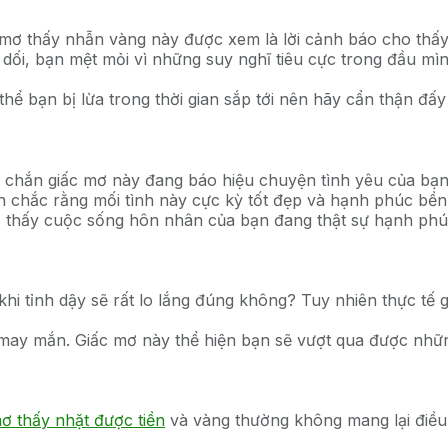
mơ thấy nhẫn vàng này được xem là lời cảnh báo cho thấy
a dối, bạn mệt mỏi vì những suy nghĩ tiêu cực trong đầu mì
ể bạn bị lừa trong thời gian sắp tới nên hãy cẩn thận đấy
hắn giấc mơ này đang báo hiệu chuyện tình yêu của bạn đ
n chắc rằng mối tình này cực kỳ tốt đẹp và hạnh phúc bền 
ho thấy cuộc sống hôn nhân của bạn đang thật sự hạnh phú
i tỉnh dậy sẽ rất lo lắng đúng không? Tuy nhiên thực tế 
 may mắn. Giấc mơ này thể hiện bạn sẽ vượt qua được nhữ
ơ thấy nhặt được tiền
và vàng thường không mang lại điều