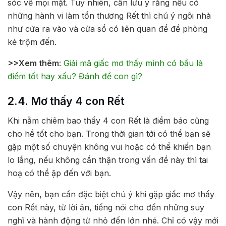
sóc về mọi mặt. Tuy nhiên, cần lưu ý rằng nếu có
những hành vi làm tổn thương Rết thì chú ý ngôi nhà
như cửa ra vào và cửa sổ có liên quan để đề phòng
kẻ trộm đến.
>>Xem thêm
:
Giải mã giấc mơ thấy mình có bầu là
điềm tốt hay xấu? Đánh đề con gì?
2.4. Mơ thấy 4 con Rết
Khi nằm chiêm bao thấy 4 con Rết là điềm báo cũng
cho hề tốt cho bạn. Trong thời gian tới có thể bạn sẽ
gặp một số chuyện không vui hoặc có thể khiến bạn
lo lắng, nếu không cẩn thận trong vấn đề này thì tai
hoạ có thể ập đến với bạn.
Vậy nên, bạn cần đặc biệt chú ý khi gặp giấc mơ thấy
con Rết này, từ lời ăn, tiếng nói cho đến những suy
nghĩ và hành động từ nhỏ đến lớn nhé. Chỉ có vậy mới